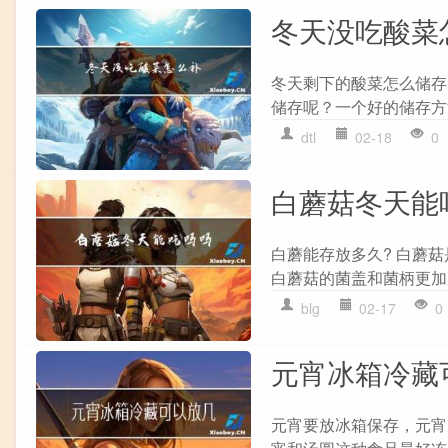
冬天没吃酸菜
冬天剩下的酸菜怎么储存
储存呢？一个好的储存方
dtl
02-18
0
白蘑菇冬天能
白蘑能存放多久? 白蘑
白蘑菇的菌盖和菌柄更加
blg
02-17
0
元宵冰箱冷藏
元宵要放冰箱保存，元宵