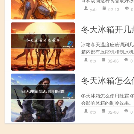
宵和汤圆这种食品最好冻
yxb
02-13
0
冬天冰箱开几
冰箱冬天温度应该调到几
箱内部有压缩机和制冰机
dtb
02-06
0
冬天冰箱怎么
冬天冰箱怎么使用除霜 
会影响冰箱的制冷效果。
dtb
02-06
0