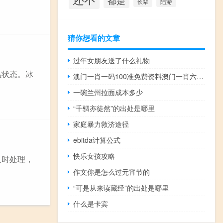
都是
陆游
长辈
猜你想看的文章
过年女朋友送了什么礼物
温状态。冰
澳门一肖一码100准免费资料澳门一肖六码,日中则昃精选解释落实_3D20.80.80
一碗兰州拉面成本多少
“千驷亦徒然”的出处是哪里
家庭暴力救济途径
ebitda计算公式
快乐女孩攻略
及时处理，
作文你是怎么过元宵节的
“可是从来读藏经”的出处是哪里
什么是卡宾