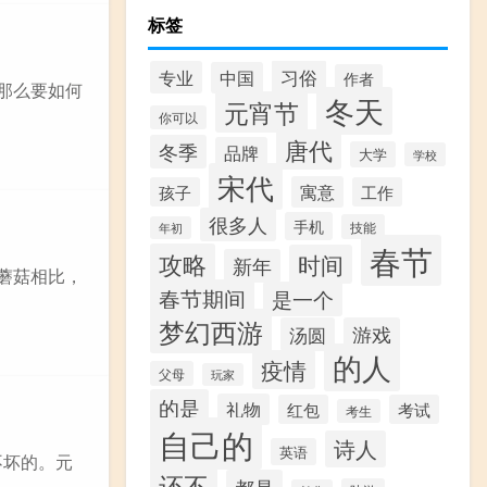
标签
习俗
专业
中国
作者
那么要如何
冬天
元宵节
你可以
唐代
冬季
品牌
大学
学校
宋代
寓意
孩子
工作
很多人
手机
技能
年初
春节
攻略
时间
新年
蘑菇相比，
春节期间
是一个
梦幻西游
汤圆
游戏
的人
疫情
父母
玩家
的是
礼物
红包
考试
考生
自己的
诗人
英语
不坏的。元
还不