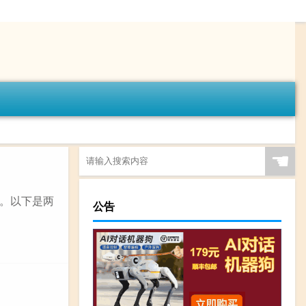
☚
。以下是两
公告