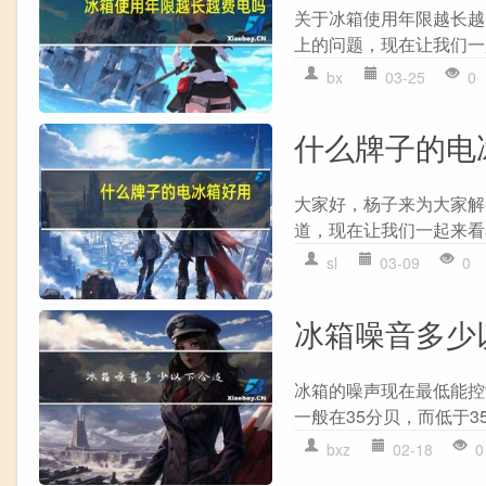
关于冰箱使用年限越长越
上的问题，现在让我们一起
bx
03-25
0
什么牌子的电
大家好，杨子来为大家解
道，现在让我们一起来看看
sl
03-09
0
冰箱噪音多少
冰箱的噪声现在最低能控
一般在35分贝，而低于3
bxz
02-18
0