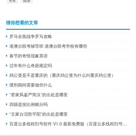
陆游
长辈
猜你想看的文章
罗马全面战争罗马攻略
港澳台联考辅导班 港澳台联考学校有哪些
春节的奇怪现象英语
过年有什么奇葩规定吗
鸡公煲是不是重庆的（重庆鸡公煲为什么叫重庆鸡公煲）
缓刑期间需要做些什么
“君家风鉴严简汰”的出处是哪里
四级是按比例赋分吗
“主家台沼胜平阳”的出处是哪里
百度云多线程扫号软件 V1.0 最新免费版（百度云多线程扫号软件 V1.0 最新免费版功能简介）