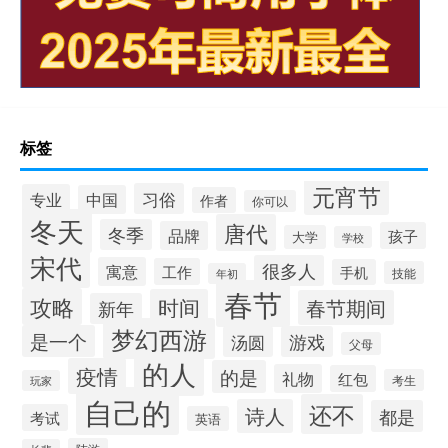
标签
元宵节
习俗
专业
中国
作者
你可以
冬天
唐代
冬季
品牌
孩子
大学
学校
宋代
很多人
寓意
工作
手机
技能
年初
春节
攻略
时间
春节期间
新年
梦幻西游
是一个
汤圆
游戏
父母
的人
疫情
的是
礼物
红包
考生
玩家
自己的
还不
诗人
都是
考试
英语