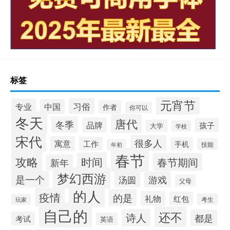
标签
元宵节
习俗
专业
中国
作者
你可以
冬天
唐代
冬季
品牌
孩子
大学
学校
宋代
很多人
寓意
工作
手机
技能
年初
春节
攻略
时间
春节期间
新年
梦幻西游
是一个
汤圆
游戏
父母
的人
疫情
的是
礼物
红包
考生
玩家
自己的
还不
诗人
都是
考试
英语