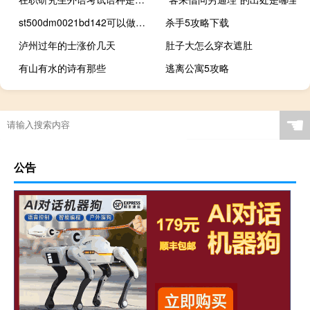
st500dm0021bd142可以做移动硬盘用吗（st500dm002 1bd142）
杀手5攻略下载
泸州过年的士涨价几天
肚子大怎么穿衣遮肚
有山有水的诗有那些
逃离公寓5攻略
☚
公告