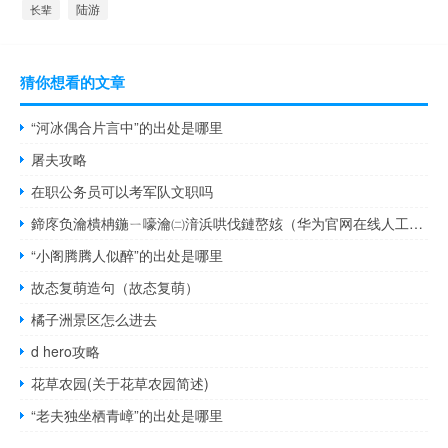
陆游
长辈
猜你想看的文章
“河冰偶合片言中”的出处是哪里
屠夫攻略
在职公务员可以考军队文职吗
鍗庝负瀹樻柟鍦ㄧ嚎瀹㈡湇浜哄伐鏈嶅姟（华为官网在线人工客服(华为手机客服官网人工客服)）
“小阁腾腾人似醉”的出处是哪里
故态复萌造句（故态复萌）
橘子洲景区怎么进去
d hero攻略
花草农园(关于花草农园简述)
“老夫独坐栖青嶂”的出处是哪里