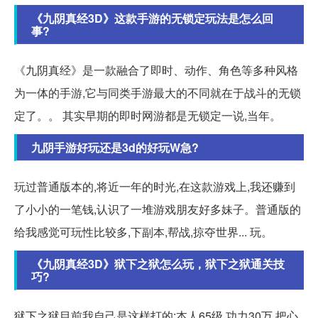
《九阴真经3D》这款手游的无锁定玩法是怎么回
事?
《九阴真经》是一款融合了即时、动作、角色等多种风格
为一体的手游,它与同类手游最大的不同就在于战斗的无锁
定了。。 其实早期的即时网游都是无锁定一说,当年。
九阴手游好玩还是3d的好玩W急?
玩过普通版本的,将近一年的时光,在这款游戏上,我还赚到
了小小的一笔钱,认识了一堆游戏朋友好多妹子。普通版的
给我感觉可玩性比较多,下副本,帮战,掠夺世界... 玩。
《九阴真经3D》狱下之狱怎么玩，狱下之狱通关技
巧?
狱下之狱目前我自己是这样打的:本人65级,功力30万,把心