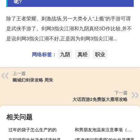
呢?
除了王者荣耀、刺激战场,另一大类令人“上瘾”的手游可谓
是武侠手游了。剑网3指尖江湖和九阴真经3D作比较,并不
是说剑网3指尖江湖不好,正是因为剑网3指尖江湖...
网络标签：
九阴
真经
职业
上一篇
幽城幻剑录攻略 周朱
下一篇
大话西游2免费版大雁塔攻略
相关问题
过年的袋子怎么生产的的
和男朋友泡温泉注意事项（泡温泉注意事项）
在职研究生外语考试语种是自选的吗
“客来借问穷通理”的出处是哪里