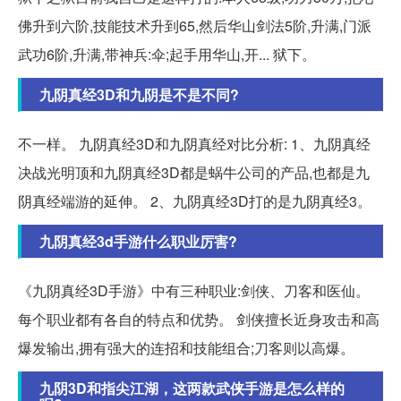
佛升到六阶,技能技术升到65,然后华山剑法5阶,升满,门派
武功6阶,升满,带神兵:伞;起手用华山,开... 狱下。
九阴真经3D和九阴是不是不同?
不一样。 九阴真经3D和九阴真经对比分析: 1、九阴真经
决战光明顶和九阴真经3D都是蜗牛公司的产品,也都是九
阴真经端游的延伸。 2、九阴真经3D打的是九阴真经3。
九阴真经3d手游什么职业厉害?
《九阴真经3D手游》中有三种职业:剑侠、刀客和医仙。
每个职业都有各自的特点和优势。 剑侠擅长近身攻击和高
爆发输出,拥有强大的连招和技能组合;刀客则以高爆。
九阴3D和指尖江湖，这两款武侠手游是怎么样的