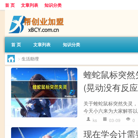
首 页
文章列表
知识分类
首 页
文章列表
知识分类
>
生活助理
蝰蛇鼠标突然
(晃动没有反应
关于蝰蛇鼠标突然失灵，
今天小六来为大家解答以上
ks
03-09
0
现在学会计需