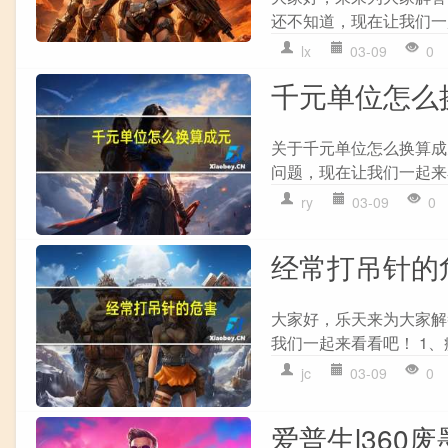
还不知道，现在让我们一起来
lx
03-09
0
千元单位怎么
关于千元单位怎么换算成
问题，现在让我们一起来看看吧！
ry
03-09
0
经常打吊针的
大家好，乐天来为大家解
我们一起来看看吧！ 1、
jc
03-09
0
爱普生l360