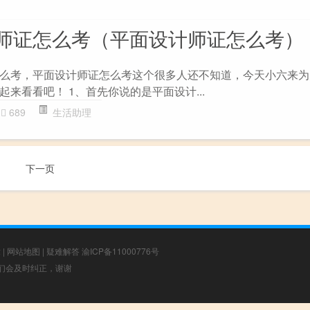
师证怎么考（平面设计师证怎么考）
么考，平面设计师证怎么考这个很多人还不知道，今天小六来为
来看看吧！ 1、首先你说的是平面设计...
689
生活助理
下一页
章
|
网站地图
|
疑难解答
渝ICP备11000776号
，我们会及时纠正，谢谢