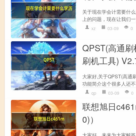
关于现在学会计需要什么
上的问题，现在让我们一起
xz
03-09
0
QPST(高通刷
刷机工具) V2
大家好,关于QPST(高通刷机
功能简介这个很多人还不知
qp
03-09
0
联想旭日c46
0)）
大家好，来来为大家解答以