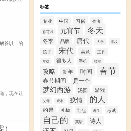
标签
习俗
专业
中国
作者
冬天
元宵节
你可以
唐代
冬季
品牌
大学
学校
解答以上的
宋代
寓意
孩子
工作
很多人
手机
技能
年初
春节
攻略
时间
新年
春节期间
是一个
梦幻西游
汤圆
游戏
道，现在让
的人
疫情
父母
玩家
的是
礼物
红包
考试
考生
自己的
诗人
英语
零）
还不