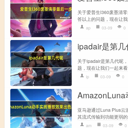
关于爱普生l360废墨清
答以上的问题，现在让我们
ap
03-09
0
ipadair是第
关于ipadair是第几代
题，现在让我们一起来看看吧！
ip
03-09
0
AmazonL
亚马逊通过Luna Pl
其流式传输到功能更弱的设
am
03-09
0