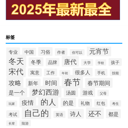
标签
元宵节
习俗
专业
中国
作者
你可以
冬天
唐代
冬季
品牌
孩子
大学
学校
宋代
很多人
寓意
工作
手机
技能
年初
春节
攻略
时间
春节期间
新年
梦幻西游
是一个
汤圆
游戏
父母
的人
疫情
的是
礼物
红包
考生
玩家
自己的
还不
诗人
都是
考试
英语
陆游
长辈