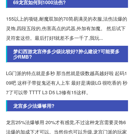
69龙宫如何到1000法伤?
155以上的项链,耐魔双加的70简易满灵的衣服,法伤法爆的
灵饰,四段五段的,伤害高点的武器,外加有加魔。 然后试下
灵符套这些。最后打好f就差不多一千了,我玩...
梦幻西游龙宫停多少级比较好?肿么建设?可能要多
少RMB?
LG门派的特点就是多秒 那当然就是级数越高越好啦 起码1
09吧 这样子带捉鬼还有人上车 最好是满级LG 很吃香的 秒
7了可以带 TTTT L3 D5 L3修有15这样。
龙宫多少法爆够用?
龙宫25%法爆够用 20%才有感觉,不过这种龙宫需要灵饰6
法爆的加成下才可以。当然你也可以升级,龙宫门派的玩家