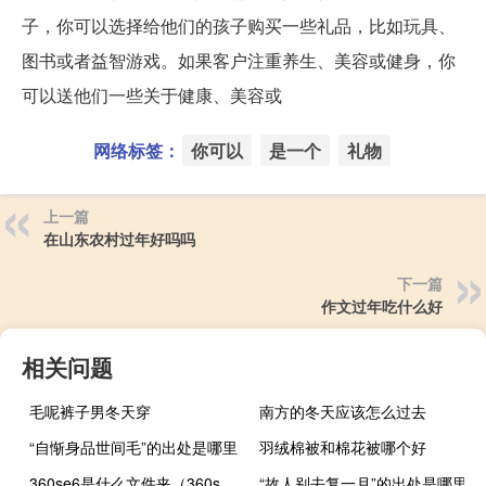
子，你可以选择给他们的孩子购买一些礼品，比如玩具、
图书或者益智游戏。如果客户注重养生、美容或健身，你
可以送他们一些关于健康、美容或
网络标签：
你可以
是一个
礼物
上一篇
在山东农村过年好吗吗
下一篇
作文过年吃什么好
相关问题
毛呢裤子男冬天穿
南方的冬天应该怎么过去
“自惭身品世间毛”的出处是哪里
羽绒棉被和棉花被哪个好
360se6是什么文件夹（360se6这个文件夹可以删除吗 我不用360安全浏览器 电脑上原）
“故人别去复一月”的出处是哪里