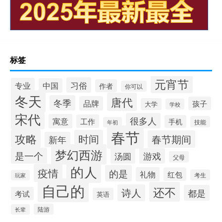
标签
元宵节
习俗
专业
中国
作者
你可以
冬天
唐代
冬季
品牌
孩子
大学
学校
宋代
很多人
寓意
工作
手机
技能
年初
春节
攻略
时间
春节期间
新年
梦幻西游
是一个
汤圆
游戏
父母
的人
疫情
的是
礼物
红包
考生
玩家
自己的
还不
诗人
都是
考试
英语
陆游
长辈