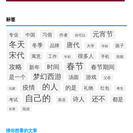
标签
元宵节
习俗
专业
中国
作者
你可以
冬天
唐代
冬季
品牌
孩子
大学
学校
宋代
很多人
寓意
工作
手机
技能
年初
春节
攻略
时间
春节期间
新年
梦幻西游
是一个
汤圆
游戏
父母
的人
疫情
的是
礼物
红包
考生
玩家
自己的
还不
诗人
都是
考试
英语
陆游
长辈
猜你想看的文章