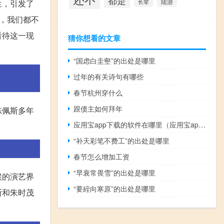
都是
生，引发了
陆游
长辈
，我们都不
看待这一现
猜你想看的文章
“国虑白圭壑”的出处是哪里
过年的有关诗句有哪些
春节杭州穿什么
跟债主如何拜年
陈佩斯多年
应用宝app下载的软件在哪里（应用宝app下载）
“补天彩笔不费工”的出处是哪里
春节怎么增加工资
“早衰常畏雪”的出处是哪里
候的演艺界
“要絰向寒原”的出处是哪里
斯和朱时茂