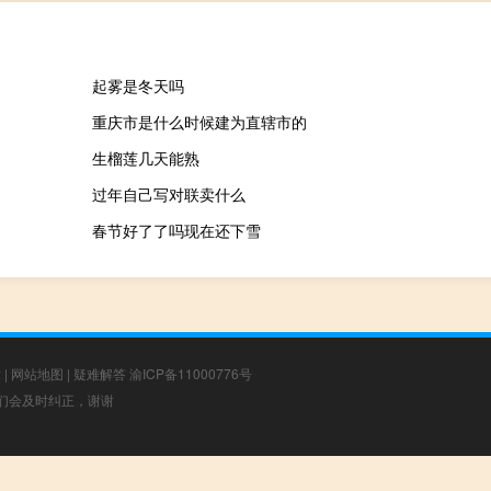
起雾是冬天吗
重庆市是什么时候建为直辖市的
生榴莲几天能熟
过年自己写对联卖什么
春节好了了吗现在还下雪
章
|
网站地图
|
疑难解答
渝ICP备11000776号
，我们会及时纠正，谢谢