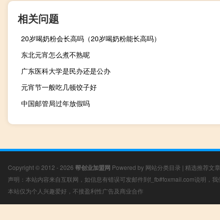
相关问题
20岁喝奶粉会长高吗（20岁喝奶粉能长高吗）
东北元宵怎么煮不熟呢
广东医科大学是民办还是公办
元宵节一般吃几顿饺子好
中国邮管局过年放假吗
Copyright © 2012 - 2026
帮创业加盟网
Powered by
网站分类目录
|
精选推荐文
声明：本站内容来自互联网，如信息有错误可发邮件到f_fb#foxmail.com说明
本站仅为个人兴趣爱好，不接盈利性广告及商业合作