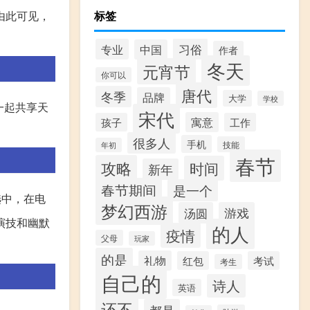
由此可见，
标签
习俗
专业
中国
作者
冬天
元宵节
你可以
唐代
冬季
品牌
大学
学校
一起共享天
宋代
寓意
孩子
工作
很多人
手机
技能
年初
春节
攻略
时间
新年
春节期间
是一个
选中，在电
梦幻西游
汤圆
游戏
演技和幽默
的人
疫情
父母
玩家
的是
礼物
红包
考试
考生
自己的
诗人
英语
还不