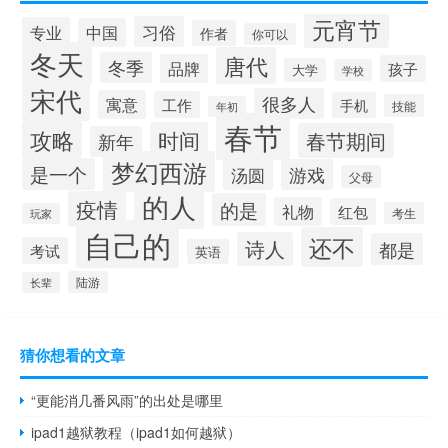
元宵节
习俗
专业
中国
作者
你可以
冬天
唐代
冬季
品牌
孩子
大学
学校
宋代
很多人
寓意
工作
手机
技能
年初
春节
攻略
时间
春节期间
新年
梦幻西游
是一个
汤圆
游戏
父母
的人
疫情
的是
礼物
红包
考生
玩家
自己的
还不
诗人
都是
考试
英语
陆游
长辈
猜你想看的文章
“更能消几番风雨”的出处是哪里
ipad1越狱教程（ipad1如何越狱）