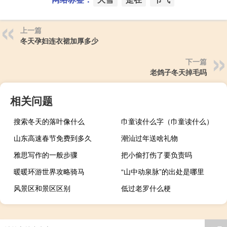
上一篇
冬天孕妇连衣裙加厚多少
下一篇
老鸽子冬天掉毛吗
相关问题
搜索冬天的落叶像什么
巾童读什么字（巾童读什么）
山东高速春节免费到多久
潮汕过年送啥礼物
雅思写作的一般步骤
把小偷打伤了要负责吗
暖暖环游世界攻略骑马
“山中动泉脉”的出处是哪里
风景区和景区区别
低过老罗什么梗