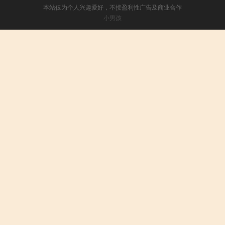
本站仅为个人兴趣爱好，不接盈利性广告及商业合作
小男孩