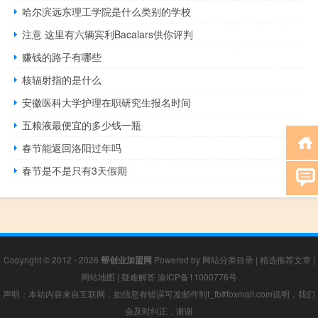
哈尔滨远东理工学院是什么类别的学校
注意 这里有六辆宾利Bacalars供你评判
赚钱的路子有哪些
核辐射指的是什么
安徽医科大学护理在职研究生报名时间
五粮液最便宜的多少钱一瓶
春节能返回洛阳过年吗
春节是不是只有3天假期
Copyright © 2012 - 2026
帮创业加盟网
Powered by
网站分类目录
|
精选推荐文章
|
网站地图
|
疑难解答
渝ICP备11000776号
声明：本站内容来自互联网，如信息有错误可发邮件到f_fb#foxmail.com说明，我们
会及时纠正，谢谢